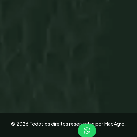
Cursos
FAQ
Orçamento
Localização
R. Ver. Chico Filgueira, 33 - Caiçaras, Patos de
Minas - MG, 38702-178
E-mail
contato@mapagro.agr.br
© 2026 Todos os direitos reservados por MapAgro.