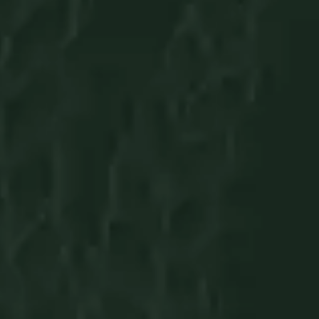
Home
Serviços
Cursos
FAQ
Orçamento
Localização
R. Ver. Chico Filgueira, 33 - Caiçaras, Patos de
Minas - MG, 38702-178